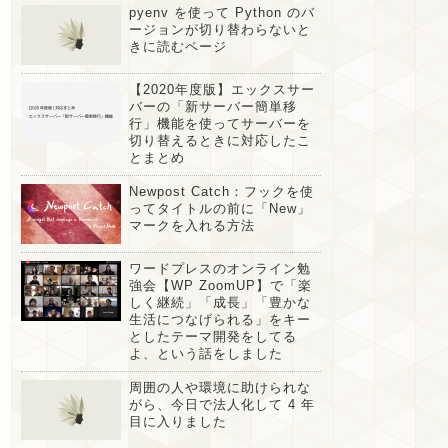
pyenv を使って Python のバ
ージョンが切り替わらないと
きに読むページ
【2020年度版】エックスサー
バーの「新サーバー簡単移
行」機能を使ってサーバーを
切り替えるときに対応したこ
とまとめ
Newpost Catch：フックを使
ってタイトルの前に「New」
マークを入れる方法
ワードプレスのオンライン勉
強会【WP ZoomUP】で「楽
しく継続」「成長」「豊かな
生活につなげられる」をキー
としたテーマ開発をしてる
よ、という話をしました
周囲の人や環境に助けられな
がら、今日で法人化して 4 年
目に入りました