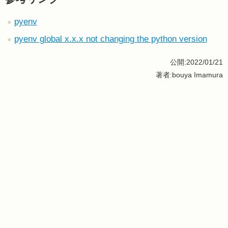
pyenv
pyenv global x.x.x not changing the python version
公開:2022/01/21
著者:bouya Imamura