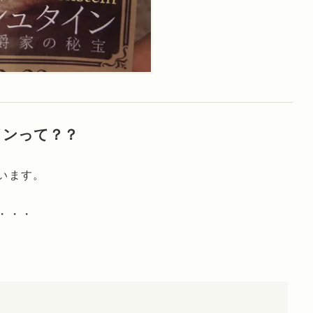
インって？？
います。
・・・