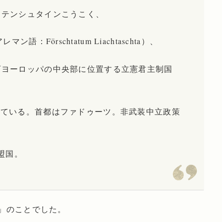
ヒテンシュタインこうこく、
n, アレマン語：Förschtatum Liachtaschta）、
西ヨーロッパの中央部に位置する立憲君主制国
れている。首都はファドゥーツ。非武装中立政策
盟国。
」のことでした。