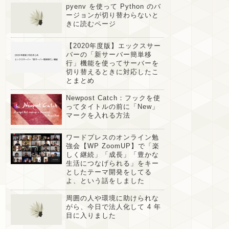
pyenv を使って Python のバ
ージョンが切り替わらないと
きに読むページ
【2020年度版】エックスサー
バーの「新サーバー簡単移
行」機能を使ってサーバーを
切り替えるときに対応したこ
とまとめ
Newpost Catch：フックを使
ってタイトルの前に「New」
マークを入れる方法
ワードプレスのオンライン勉
強会【WP ZoomUP】で「楽
しく継続」「成長」「豊かな
生活につなげられる」をキー
としたテーマ開発をしてる
よ、という話をしました
周囲の人や環境に助けられな
がら、今日で法人化して 4 年
目に入りました