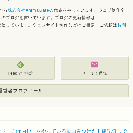
から
株式会社AnimaGate
の代表をやっています。ウェブ制作全
このブログを書いています。ブログの更新情報は
マガジンで配信しています。ウェブサイト制作などのご相談・ご依頼は
お問
Feedlyで購読
メールで購読
運営者プロフィール
ド「# rm -rf /」をやっている動画みつけた】確認無しで