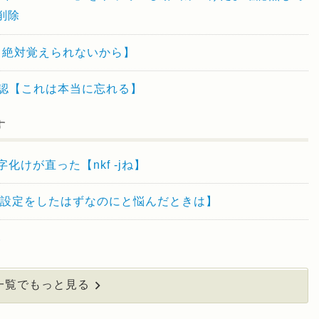
削除
モる【絶対覚えられないから】
確認【これは本当に忘れる】
す
化けが直った【nkf -jね】
い 【設定をしたはずなのにと悩んだときは】
い
一覧でもっと見る