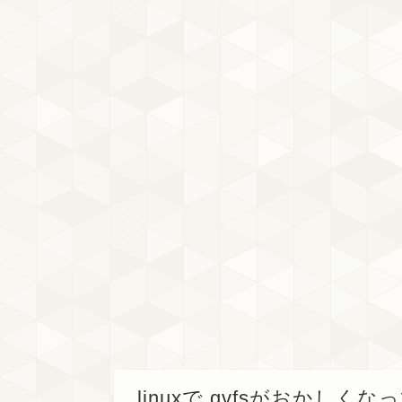
linuxで.gvfsがおかし