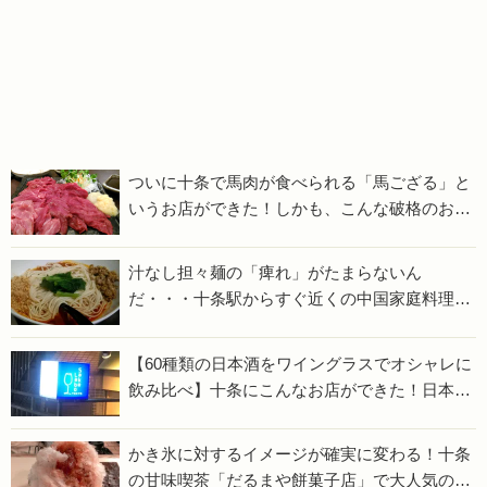
ついに十条で馬肉が食べられる「馬ござる」と
いうお店ができた！しかも、こんな破格のお値
段でいいんですか？
汁なし担々麺の「痺れ」がたまらないん
だ・・・十条駅からすぐ近くの中国家庭料理店
「楊（ヤン）」で、今日も痺れに行ってきます
【60種類の日本酒をワイングラスでオシャレに
飲み比べ】十条にこんなお店ができた！日本酒
が好きになるお店、サケラボトーキョー
かき氷に対するイメージが確実に変わる！十条
の甘味喫茶「だるまや餅菓子店」で大人気のか